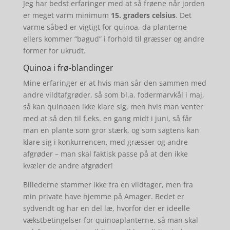
Jeg har bedst erfaringer med at så frøene når jorden
er meget varm minimum
15. graders celsius
. Det
varme såbed er vigtigt for quinoa, da planterne
ellers kommer “bagud” i forhold til græsser og andre
former for ukrudt.
Quinoa i frø-blandinger
Mine erfaringer er at hvis man sår den sammen med
andre vildtafgrøder, så som bl.a. fodermarvkål i maj,
så kan quinoaen ikke klare sig, men hvis man venter
med at så den til f.eks. en gang midt i juni, så får
man en plante som gror stærk, og som sagtens kan
klare sig i konkurrencen, med græsser og andre
afgrøder – man skal faktisk passe på at den ikke
kvæler de andre afgrøder!
Billederne stammer ikke fra en vildtager, men fra
min private have hjemme på Amager. Bedet er
sydvendt og har en del læ, hvorfor der er ideelle
vækstbetingelser for quinoaplanterne, så man skal